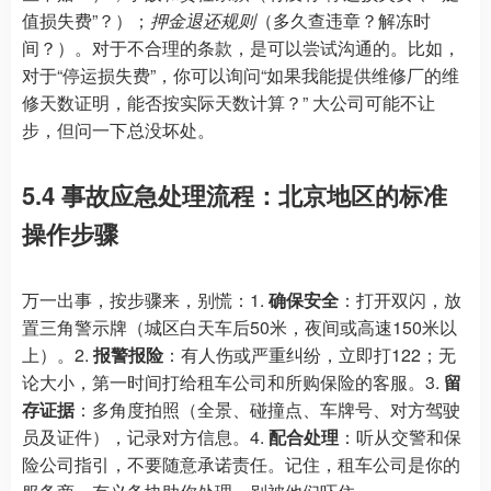
值损失费”？）；
押金退还规则
（多久查违章？解冻时
间？）。对于不合理的条款，是可以尝试沟通的。比如，
对于“停运损失费”，你可以询问“如果我能提供维修厂的维
修天数证明，能否按实际天数计算？” 大公司可能不让
步，但问一下总没坏处。
5.4 事故应急处理流程：北京地区的标准
操作步骤
万一出事，按步骤来，别慌：1.
确保安全
：打开双闪，放
置三角警示牌（城区白天车后50米，夜间或高速150米以
上）。2.
报警报险
：有人伤或严重纠纷，立即打122；无
论大小，第一时间打给租车公司和所购保险的客服。3.
留
存证据
：多角度拍照（全景、碰撞点、车牌号、对方驾驶
员及证件），记录对方信息。4.
配合处理
：听从交警和保
险公司指引，不要随意承诺责任。记住，租车公司是你的