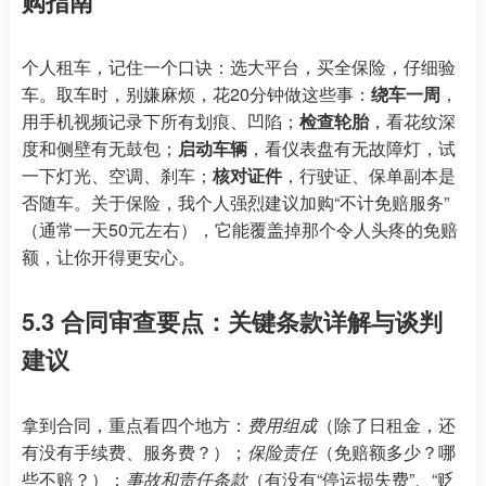
购指南
个人租车，记住一个口诀：选大平台，买全保险，仔细验
车。取车时，别嫌麻烦，花20分钟做这些事：
绕车一周
，
用手机视频记录下所有划痕、凹陷；
检查轮胎
，看花纹深
度和侧壁有无鼓包；
启动车辆
，看仪表盘有无故障灯，试
一下灯光、空调、刹车；
核对证件
，行驶证、保单副本是
否随车。关于保险，我个人强烈建议加购“不计免赔服务”
（通常一天50元左右），它能覆盖掉那个令人头疼的免赔
额，让你开得更安心。
5.3 合同审查要点：关键条款详解与谈判
建议
拿到合同，重点看四个地方：
费用组成
（除了日租金，还
有没有手续费、服务费？）；
保险责任
（免赔额多少？哪
些不赔？）；
事故和责任条款
（有没有“停运损失费”、“贬