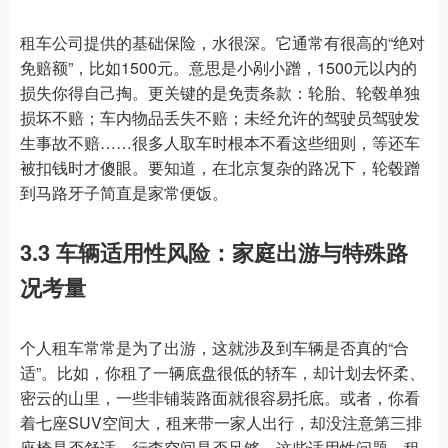
租车公司提供的基础保险，水很深。它通常有很高的“绝对
免赔额”，比如1500元。意思是小剐小蹭，1500元以内的
损失你得自己掏。更关键的是免责条款：轮胎、轮毂单独
损坏不赔；车内物品丢失不赔；未经允许的驾驶员驾驶发
生事故不赔……很多人取车时根本不看这些细则，等还车
被扣钱时才傻眼。要知道，在北京复杂的路况下，轮毂蹭
到马路牙子简直是家常便饭。
3.3 车辆适用性风险：家庭出游与特殊路
况考量
个人租车常常是为了出游，这就涉及到车辆是否真的“合
适”。比如，你租了一辆底盘很低的轿车，却计划去怀柔、
密云的山里，一些非铺装路面就很容易托底。或者，你看
着七座SUV空间大，租来带一家人出行，却没注意第三排
座椅是否舒适、行李空间是否足够。这些适用性问题，租