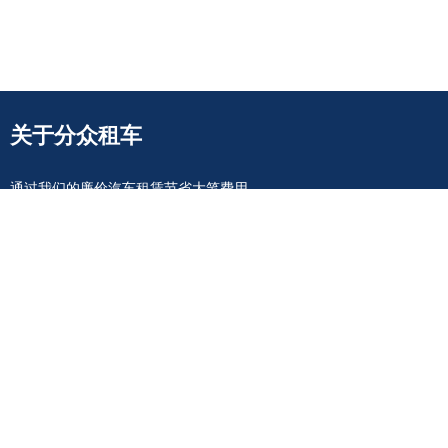
关于分众租车
通过我们的廉价汽车租赁节省大笔费用。
分众租车
专注于提供
企业长租
、
个人长期租车
、
公司用车解决方案
，
满足商务出行、员工通勤、以租代购等多种需求。我们提供 多品牌、
多车型 选择，价格透明，服务专业，让您享受 灵活便捷、成本可控
的租车体验。无论是 北京长期包车、企业租赁，还是 短租长租灵活搭
配，我们都能为您提供最优方案。立即咨询，开启您的无忧出行！
联系我们
快速链接
租车流程
010-60713366
新闻资讯