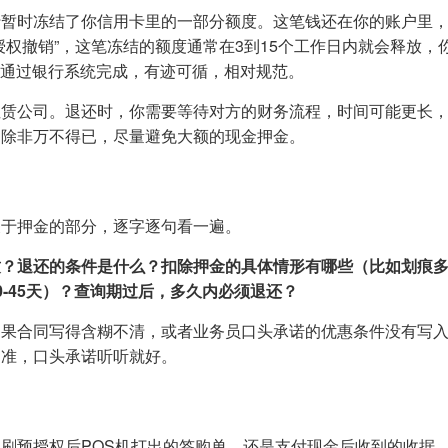
行暂时冻结了你信用卡里的一部分额度。这笔钱还在你的账户里
权撤销”，这笔冻结的额度通常在3到15个工作日内就会释放，
程通过银行系统完成，有迹可循，相对规范。
租赁公司。退还时，你需要等待对方的财务流程，时间可能更长
，除非万不得已，尽量避免大额的现金押金。
关于押金的部分，逐字逐句看一遍。
致？退还的条件是什么？扣除押金的具体情形有哪些（比如划痕
-45天）？查询期过后，多久内必须退还？
如果合同写得含糊不清，或者业务员口头承诺的优惠条件没有写
为准，口头承诺听听就好。
刷预授权后POS机打出的签购单，还是支付现金后收到的收据