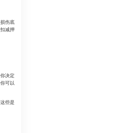
，损伤底
时扣减押
怕你决定
，你可以
。这些是