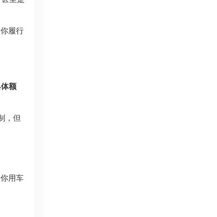
明你履行
具体额
制，但
于你用车