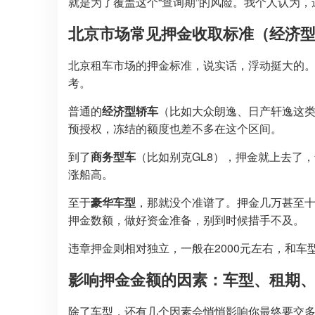
就是为了覆盖这个“查询期”的风险。我个人认为
北京市场常见押金收取标准（经济型
北京租车市场的押金标准，说实话，浮动挺大的
考。
普通的
经济型轿车
（比如大众朗逸、日产轩逸这类）
预授权，冻结的额度也差不多在这个区间。
到了
商务型车
（比如别克GL8），押金就上去了，
涨船高。
至于
豪华车型
，那就没个准谱了。押金几万甚至
押金数额，做好资金准备，别到时候措手不及。
违章押金则相对独立，一般在2000元左右，和
影响押金金额的因素：车型、租期
除了车型，还有几个因素会悄悄影响你最终要交