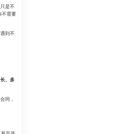
，只是不
你不需要
，遇到不
多长、多
入合同，
，甚至是