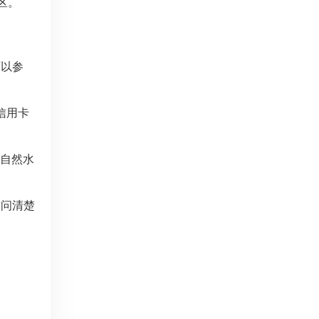
区。
可以参
信用卡
金自然水
前问清楚