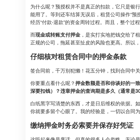
为什么呢？预授权并不是真正的扣款，它只是银
能用了。等到还车结算无误后，租赁公司操作“预授
经历“付款-退款”的资金周转过程。而且，整个过
而
现金或转账支付押金
，是实打实地把钱交给了
正规的公司，拖延甚至扯皮的风险也更高。所以
仔细核对租赁合同中的押金条款
签合同前，千万别犯懒！花五分钟，找到合同中
你要重点看什么呢？
押金数额是否和你谈好的一
深要扣钱）？违章押金的查询期是多久（通常是30
白纸黑字写清楚的东西，才是日后维权的依据。
你就要多留个心眼了。我的经验是，一切以合同
缴纳押金时务必索要并保存好凭证
这听起来像是废话，但真的很多人会忽略。无论是