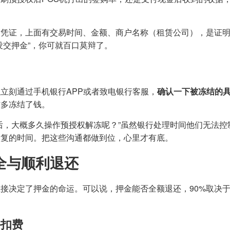
的凭证，上面有交易时间、金额、商户名称（租赁公司），是证
没交押金”，你可就百口莫辩了。
立刻通过手机银行APP或者致电银行客服，
确认一下被冻结的
作多冻结了钱。
后，大概多久操作预授权解冻呢？”虽然银行处理时间他们无法控
恢复的时间。把这些沟通都做到位，心里才有底。
全与顺利退还
接决定了押金的命运。可以说，押金能否全额退还，90%取决
外扣费