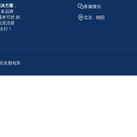
解决方案
，
客服微信
 多品牌、
成本可控 的
北京 · 朝阳
租灵活搭
出行！
 北京长期包车