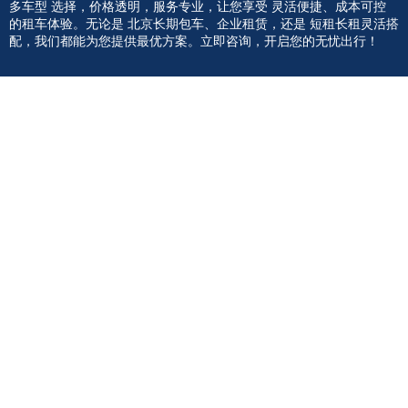
多车型 选择，价格透明，服务专业，让您享受 灵活便捷、成本可控
的租车体验。无论是 北京长期包车、企业租赁，还是 短租长租灵活搭
配，我们都能为您提供最优方案。立即咨询，开启您的无忧出行！
联系我们
快速链接
租车流程
010-60713366
新闻资讯
关于我们
客服微信
联系我们
北京 · 朝阳
添加微信