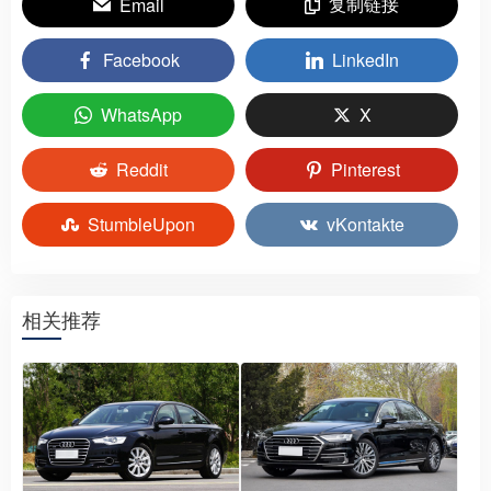
复制链接
Email
Facebook
LinkedIn
WhatsApp
X
Reddit
Pinterest
StumbleUpon
vKontakte
相关推荐